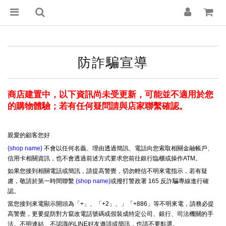
防詐騙宣導
商店建置中，以下資訊尚未受更新，可能並不適用於您
的購物體驗；若有任何疑問請與店家聯繫確認。
親愛的顧客您好
{shop name}
不會以任何名義、理由透過簡訊、電話向您索取相關金融帳戶、
信用卡相關資訊，也不會透過前述方式要求您前往銀行臨櫃或操作ATM。
如果您接到相關電話或簡訊，請提高警覺，切勿輕信不明來電指示，若有疑
慮，敬請於第一時間聯繫
{shop name}
或撥打警政署 165 反詐騙專線進行確
認。
當您接到來電顯示開頭為「+」、「+2」、」「+886」等不明來電，請務必提
高警覺，更要提防對方竄改電話號碼或假裝成特定公司、銀行、司法機關的手
法。不明連結、不認識的LINE好友邀請或簡訊，也請不要點選。