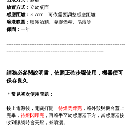
放置方式：
立於桌面
感應距離：
3-7cm
可
依需要調整感應距離
，
溶液範圍：
噴霧酒精、凝膠酒精、皂液等
保固：
一年
-------------------------------------------------------------------
------------------------------------------------
-------
請務必參閱說明書，依照正確步驟使用，機器便可
保存良久
常見初次使用問題：
＊
接上電源後，開關打開
，
，
將外殼與機台蓋上
待燈閃爍完
完畢，
待燈閃爍完
，再將手至於感應器下方，當感應器接
收到訊號時會
亮
燈
，並噴灑。