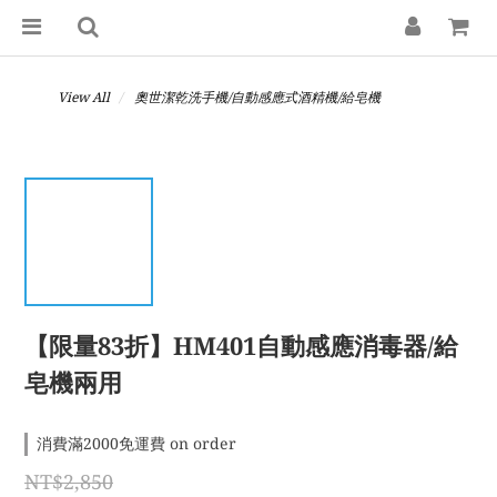
View All
奧世潔乾洗手機/自動感應式酒精機/給皂機
【限量83折】HM401自動感應消毒器/給
皂機兩用
消費滿2000免運費 on order
NT$2,850