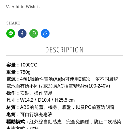
Add to Wishlist
SHARE
DESCRIPTION
容量：
1000
CC
重量：
750g
電源：
4
顆1號鹼性電池(A)(
約可使用2萬次，依不同廠牌
電池而有所不同) / 或加購AC插電變壓器(100-240V)
操作：
安裝、
操作簡易
尺寸：
W14.2＊D10.4＊H25.5 cm
材質：
ABS的前蓋、機身、底盤，以及PC前蓋透明窗
皂筒
：可自行填充皂液
驅動模式：
紅外線自動感應，完全免觸碰，防止二次感染
出液方式：
霧狀