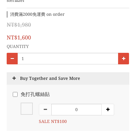
sterilizer
消費滿2000免運費 on order
NT$1,980
NT$1,600
QUANTITY
Buy Together and Save More
免打孔螺絲貼
SALE NT$100