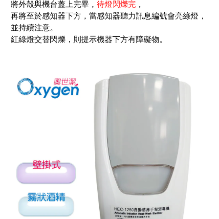
將外殼與機台蓋上完畢，
待燈閃爍完
，
再將至於感知器下方，當感知器聽力訊息編號會
亮
綠燈
，
並持續注意。
紅綠燈交替閃爍，則提示機器下方有障礙物。