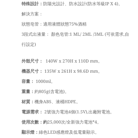
特殊設計：
防陽光設計、防水設計(防水等級IP X 4)。
解決方案：
狀態皂管：適用液體狀態75%酒精
3段式出液量： 顏色皂管:1 ML/ 2ML /3ML (可依需求,自
行設定)
外殼尺寸：
140W x 270H x 110D mm。
機器尺寸：
135W x 261H x 98.6D mm。
容量：
1000ml。
重量：
約805g(含電池)。
材質：
機身ABS、液桶HDPE。
電源需求：
2號強力電池4個(1.5V),出廠附電池。
使用次數：約
25,000次/全新強力電池*4。
顯示燈：
綠色LED感應燈及低電量顯示。