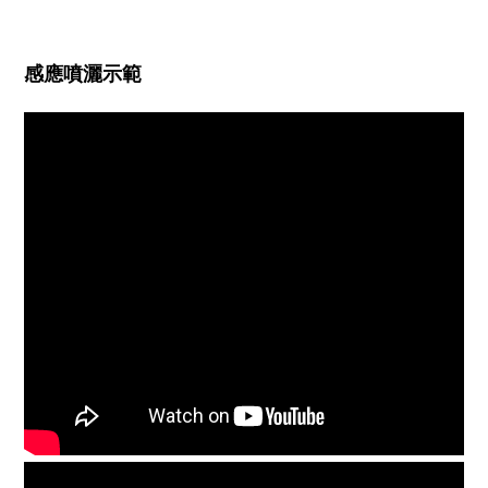
感應噴灑示範