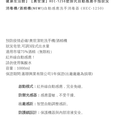
健康生活館】
【奧世潔】HEC-1250壁掛式自動感應手指狀況
消毒機/酒精機(NEW!)
自動感應洗手消毒器 (HEC-1250)
預防疫情必備!奧世潔乾洗手機/酒精機
狀況皂管,可調3段式出水量
適用市場75%酒精（無顆粒）
紅外線自動感應！
請勿使用氯酸水
容量：1000ml
保證期間:蕙聯興業有限公司1年保證(出廠廠廠為損壞)
啟動模式：
紅外線自動感應，完全免碰。
防禦光感器：
感應靈敏，不受干擾。
出廠感距：
智慧自動調整感距。
防護鎖設計：
保護機器與內部溶液安全。