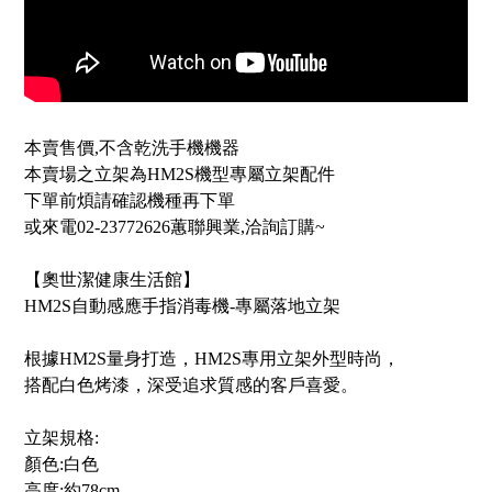
本賣售價,不含乾洗手機機器
本賣場之立架為HM2S機型專屬立架配件
下單前煩請確認機種再下單
或來電02-23772626蕙聯興業,洽詢訂購~
【奧世潔健康生活館】
HM2S自動感應手指消毒機-專屬落地立架
根據HM2S量身打造，HM2S專用立架外型時尚，
搭配白色烤漆，深受追求質感的客戶喜愛。
立架規格:
顏色:白色
高度:約78cm